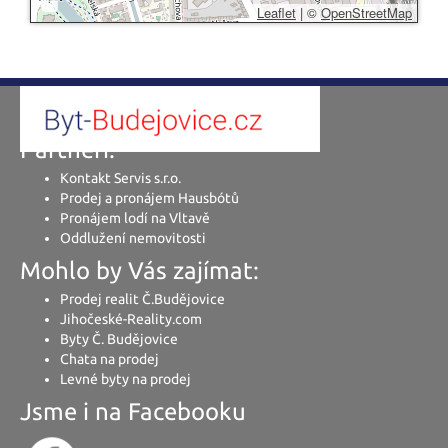
Leaflet
|
©
OpenStreetMap
Partneři:
Kontakt Servis s.r.o.
Prodej a pronájem Hausbótů
Pronájem lodí na Vltavě
Oddlužení nemovitosti
Mohlo by Vás zajímat:
Prodej realit Č.Budějovice
Jihočeské-Reality.com
Byty Č. Budějovice
Chata na prodej
Levné byty na prodej
Jsme i na Facebooku