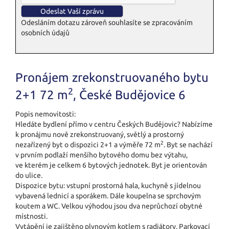
Odesláním dotazu zároveň souhlasíte se zpracováním
osobních údajů
Pronájem zrekonstruovaného bytu
2
2+1 72 m
, České Budějovice 6
Popis nemovitosti:
Hledáte bydlení přímo v centru Českých Budějovic? Nabízíme
k pronájmu nově zrekonstruovaný, světlý a prostorný
2
nezařízený byt o dispozici 2+1 a výměře 72 m
. Byt se nachází
v prvním podlaží menšího bytového domu bez výtahu,
ve kterém je celkem 6 bytových jednotek. Byt je orientován
do ulice.
Dispozice bytu: vstupní prostorná hala, kuchyně s jídelnou
vybavená lednicí a sporákem. Dále koupelna se sprchovým
koutem a WC. Velkou výhodou jsou dva neprůchozí obytné
místnosti.
Vytápění je zajištěno plynovým kotlem s radiátory. Parkovací