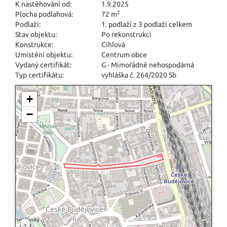
K nastěhování od:
1.9.2025
2
Plocha podlahová:
72 m
Podlaží:
1. podlaží z 3 podlaží celkem
Stav objektu:
Po rekonstrukci
Konstrukce:
Cihlová
Umístění objektu:
Centrum obce
Vydaný certifikát:
G - Mimořádně nehospodárná
Typ certifikátu:
vyhláška č. 264/2020 Sb
+
−
?