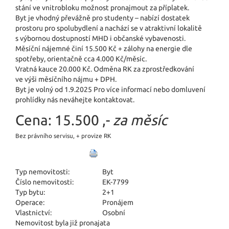
stání ve vnitrobloku možnost pronajmout za příplatek.
Byt je vhodný převážně pro studenty – nabízí dostatek
prostoru pro spolubydlení a nachází se v atraktivní lokalitě
s výbornou dostupností MHD i občanské vybavenosti.
Měsíční nájemné činí 15.500 Kč + zálohy na energie dle
spotřeby, orientačně cca 4.000 Kč/měsíc.
Vratná kauce 20.000 Kč. Odměna RK za zprostředkování
ve výši měsíčního nájmu + DPH.
Byt je volný od 1.9.2025 Pro více informací nebo domluvení
prohlídky nás neváhejte kontaktovat.
Cena:
15.500 ,-
za měsíc
Bez právního servisu, + provize RK
Typ nemovitosti:
Byt
Číslo nemovitosti:
EK-7799
Typ bytu:
2+1
Operace:
Pronájem
Vlastnictví:
Osobní
Nemovitost byla již pronajata