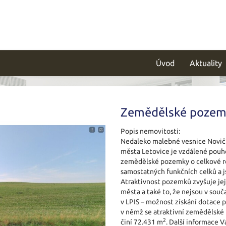
Úvod
Aktuality
Zemědělské pozemk
Popis nemovitosti:
Nedaleko malebné vesnice Novičí,
města Letovice je vzdálené pouhé 
zemědělské pozemky o celkové ro
samostatných funkčních celků a j
Atraktivnost pozemků zvyšuje jeji
města a také to, že nejsou v so
v LPIS – možnost získání dotace
v němž se atraktivní zemědělské
2
činí 72.431 m
. Další informace V