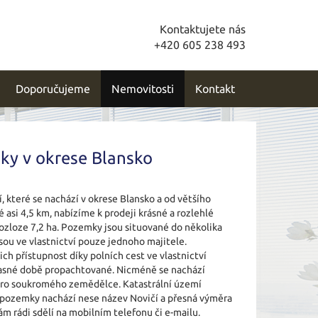
Kontaktujete nás
+420 605 238 493
Doporučujeme
Nemovitosti
Kontakt
y v okrese Blansko
 které se nachází v okrese Blansko a od většího
asi 4,5 km, nabízíme k prodeji krásné a rozlehlé
zloze 7,2 ha. Pozemky jsou situované do několika
sou ve vlastnictví pouze jednoho majitele.
ch přístupnost díky polních cest ve vlastnictví
učasné době propachtované. Nicméně se nachází
 pro soukromého zemědělce. Katastrální území
 pozemky nachází nese název Novičí a přesná výměra
ám rádi sdělí na mobilním telefonu či e-mailu.