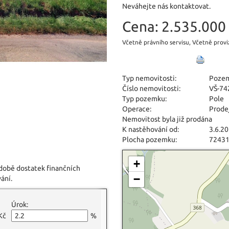
Neváhejte nás kontaktovat.
Cena:
2.535.000 
Včetně právního servisu, Včetně provi
Typ nemovitosti:
Poze
Číslo nemovitosti:
VŠ-74
Typ pozemku:
Pole
Operace:
Prode
Nemovitost byla již prodána
K nastěhování od:
3.6.2
Plocha pozemku:
7243
+
 době dostatek finančních
−
ání.
Úrok:
Kč
%