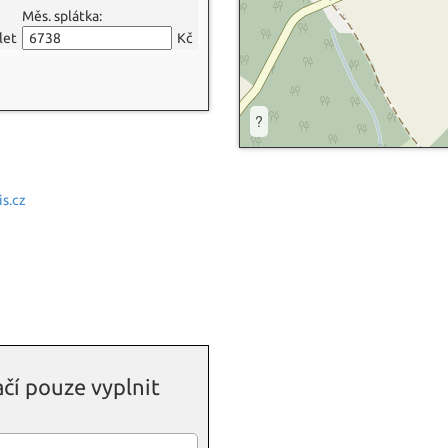
Měs. splátka:
let
Kč
?
s.cz
čí pouze vyplnit