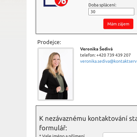
Doba splácení:
Mám zájem
Prodejce:
Veronika Šedivá
telefon: +420 739 439 207
veronika.sediva@kontaktservi
K nezávaznému kontaktování sta
formulář:
*
Vaše jméno a příjmení