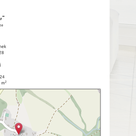
,-
ze
mek
28
j
024
2
1 m