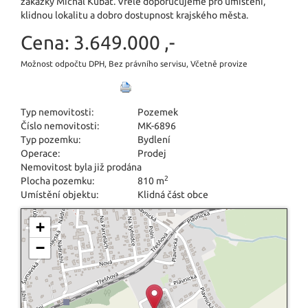
zakázky Michal Kubát. Vřele doporučujeme pro umístění,
klidnou lokalitu a dobro dostupnost krajského města.
Cena:
3.649.000 ,-
Možnost odpočtu DPH, Bez právního servisu, Včetně provize
Typ nemovitosti:
Pozemek
Číslo nemovitosti:
MK-6896
Typ pozemku:
Bydlení
Operace:
Prodej
Nemovitost byla již prodána
2
Plocha pozemku:
810 m
Umístění objektu:
Klidná část obce
+
−