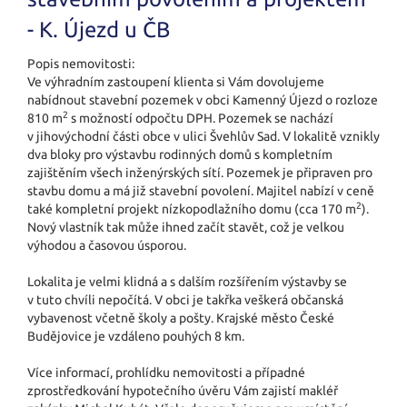
- K. Újezd u ČB
Popis nemovitosti:
Ve výhradním zastoupení klienta si Vám dovolujeme
nabídnout stavební pozemek v obci Kamenný Újezd o rozloze
2
810 m
s možností odpočtu DPH. Pozemek se nachází
v jihovýchodní části obce v ulici Švehlův Sad. V lokalitě vznikly
dva bloky pro výstavbu rodinných domů s kompletním
zajištěním všech inženýrských sítí. Pozemek je připraven pro
stavbu domu a má již stavební povolení. Majitel nabízí v ceně
2
také kompletní projekt nízkopodlažního domu (cca 170 m
).
Nový vlastník tak může ihned začít stavět, což je velkou
výhodou a časovou úsporou.
Lokalita je velmi klidná a s dalším rozšířením výstavby se
v tuto chvíli nepočítá. V obci je takřka veškerá občanská
vybavenost včetně školy a pošty. Krajské město České
Budějovice je vzdáleno pouhých 8 km.
Více informací, prohlídku nemovitosti a případné
zprostředkování hypotečního úvěru Vám zajistí makléř