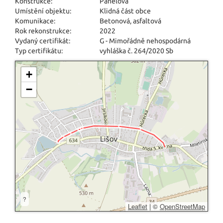
Konstrukce:
Panelová
Umístění objektu:
Klidná část obce
Komunikace:
Betonová
,
asfaltová
Rok rekonstrukce:
2022
Vydaný certifikát:
G - Mimořádně nehospodárná
Typ certifikátu:
vyhláška č. 264/2020 Sb
+
−
?
Leaflet
|
©
OpenStreetMap