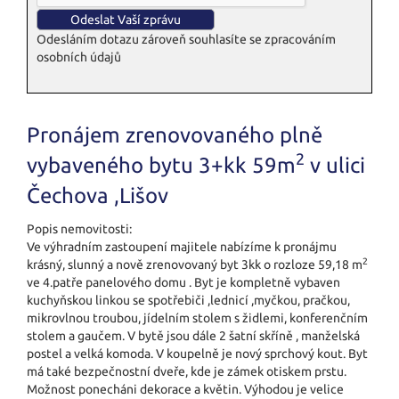
Odesláním dotazu zároveň souhlasíte se zpracováním
osobních údajů
Pronájem zrenovovaného plně
2
vybaveného bytu 3+kk 59m
v ulici
Čechova ,Lišov
Popis nemovitosti:
Ve výhradním zastoupení majitele nabízíme k pronájmu
2
krásný, slunný a nově zrenovovaný byt 3kk o rozloze 59,18 m
ve 4.patře panelového domu . Byt je kompletně vybaven
kuchyňskou linkou se spotřebiči ,lednicí ,myčkou, pračkou,
mikrovlnou troubou, jídelním stolem s židlemi, konferenčním
stolem a gaučem. V bytě jsou dále 2 šatní skříně , manželská
postel a velká komoda. V koupelně je nový sprchový kout. Byt
má také bezpečnostní dveře, kde je zámek otiskem prstu.
Možnost ponecháni dekorace a květin. Výhodou je velice