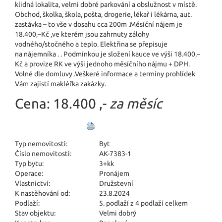
klidná lokalita, velmi dobré parkování a obslužnost v místě.
Obchod, školka, škola, pošta, drogerie, lékař i lékárna, aut.
zastávka – to vše v dosahu cca 200m .Měsíční nájem je
18.400,–Kč ,ve kterém jsou zahrnuty zálohy
vodného/stočného a teplo. Elektřina se přepisuje
na nájemníka . . Podmínkou je složení kauce ve výši 18.400,–
Kč a provize RK ve výši jednoho měsíčního nájmu + DPH.
Volné dle domluvy .Veškeré informace a termíny prohlídek
Vám zajistí makléřka zakázky.
Cena:
18.400 ,-
za měsíc
Typ nemovitosti:
Byt
Číslo nemovitosti:
AK-7383-1
Typ bytu:
3+kk
Operace:
Pronájem
Vlastnictví:
Družstevní
K nastěhování od:
23.8.2024
Podlaží:
5. podlaží z 4 podlaží celkem
Stav objektu:
Velmi dobrý