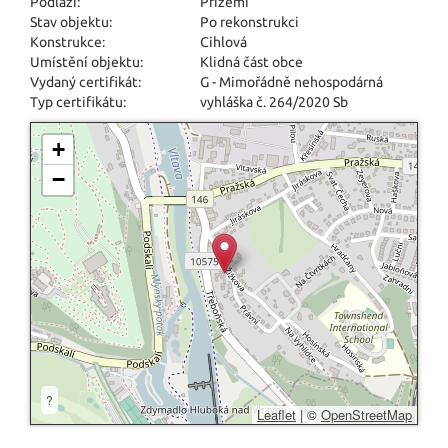
Podlaží:
Přízemí
Stav objektu:
Po rekonstrukci
Konstrukce:
Cihlová
Umístění objektu:
Klidná část obce
Vydaný certifikát:
G - Mimořádně nehospodárná
Typ certifikátu:
vyhláška č. 264/2020 Sb
+
−
?
Leaflet
|
©
OpenStreetMap