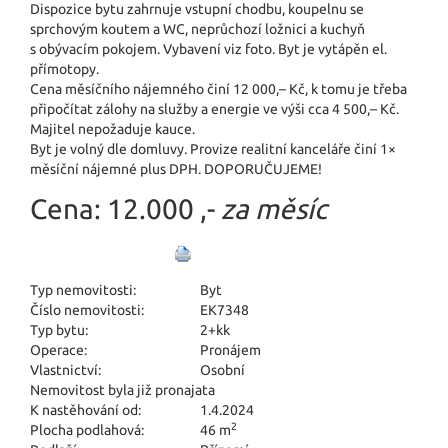
Dispozice bytu zahrnuje vstupní chodbu, koupelnu se
sprchovým koutem a WC, neprůchozí ložnici a kuchyň
s obývacím pokojem. Vybavení viz foto. Byt je vytápěn el.
přímotopy.
Cena měsíčního nájemného činí 12 000,– Kč, k tomu je třeba
připočítat zálohy na služby a energie ve výši cca 4 500,– Kč.
Majitel nepožaduje kauce.
Byt je volný dle domluvy. Provize realitní kanceláře činí 1×
měsíční nájemné plus DPH. DOPORUČUJEME!
Cena:
12.000 ,-
za měsíc
Typ nemovitosti:
Byt
Číslo nemovitosti:
EK7348
Typ bytu:
2+kk
Operace:
Pronájem
Vlastnictví:
Osobní
Nemovitost byla již pronajata
K nastěhování od:
1.4.2024
2
Plocha podlahová:
46 m