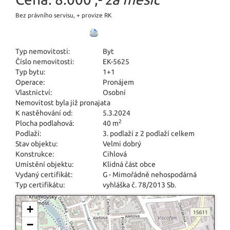
Bez právního servisu, + provize RK
Typ nemovitosti:
Byt
Číslo nemovitosti:
EK-5625
Typ bytu:
1+1
Operace:
Pronájem
Vlastnictví:
Osobní
Nemovitost byla již pronajata
K nastěhování od:
5.3.2024
2
Plocha podlahová:
40 m
Podlaží:
3. podlaží z 2 podlaží celkem
Stav objektu:
Velmi dobrý
Konstrukce:
Cihlová
Umístění objektu:
Klidná část obce
Vydaný certifikát:
G - Mimořádně nehospodárná
Typ certifikátu:
vyhláška č. 78/2013 Sb.
+
−