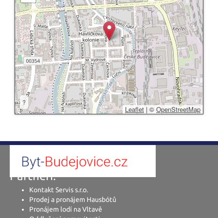
?
Leaflet
|
©
OpenStreetMap
Partneři:
Kontakt Servis s.r.o.
Prodej a pronájem Hausbótů
Pronájem lodí na Vltavě