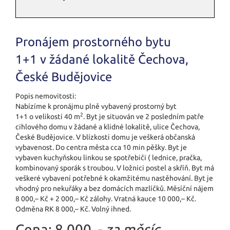
Pronájem prostorného bytu
1+1 v žádané lokalitě Čechova,
České Budějovice
Popis nemovitosti:
Nabízíme k pronájmu plně vybavený prostorný byt
2
1+1 o velikosti 40 m
. Byt je situován ve 2 posledním patře
cihlového domu v žádané a klidné lokalitě, ulice Čechova,
České Budějovice. V blízkosti domu je veškerá občanská
vybavenost. Do centra města cca 10 min pěšky. Byt je
vybaven kuchyňskou linkou se spotřebiči ( lednice, pračka,
kombinovaný sporák s troubou. V ložnici postel a skříň. Byt má
veškeré vybavení potřebné k okamžitému nastěhování. Byt je
vhodný pro nekuřáky a bez domácích mazlíčků. Měsíční nájem
8 000,– Kč + 2 000,– Kč zálohy. Vratná kauce 10 000,– Kč.
Odměna RK 8 000,– Kč. Volný ihned.
Cena:
8.000 ,-
za měsíc