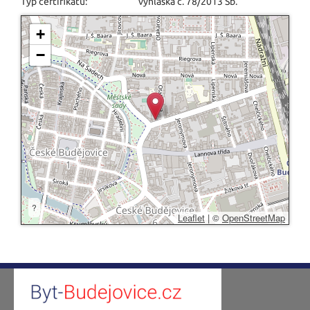
Typ certifikátu:
vyhláška č. 78/2013 Sb.
+
−
?
Leaflet
|
©
OpenStreetMap