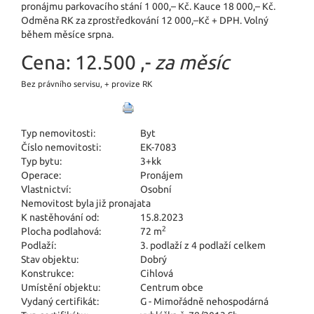
pronájmu parkovacího stání 1 000,– Kč. Kauce 18 000,– Kč.
Odměna RK za zprostředkování 12 000,–Kč + DPH. Volný
během měsíce srpna.
Cena:
12.500 ,-
za měsíc
Bez právního servisu, + provize RK
Typ nemovitosti:
Byt
Číslo nemovitosti:
EK-7083
Typ bytu:
3+kk
Operace:
Pronájem
Vlastnictví:
Osobní
Nemovitost byla již pronajata
K nastěhování od:
15.8.2023
2
Plocha podlahová:
72 m
Podlaží:
3. podlaží z 4 podlaží celkem
Stav objektu:
Dobrý
Konstrukce:
Cihlová
Umístění objektu:
Centrum obce
Vydaný certifikát:
G - Mimořádně nehospodárná