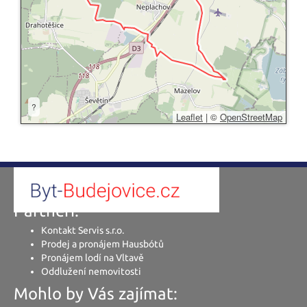
?
Leaflet
|
©
OpenStreetMap
Partneři:
Kontakt Servis s.r.o.
Prodej a pronájem Hausbótů
Pronájem lodí na Vltavě
Oddlužení nemovitosti
Mohlo by Vás zajímat: