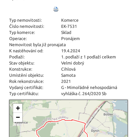
Typ nemovitosti:
Komerce
Číslo nemovitosti:
EK-7531
Typ komerce:
Sklad
Operace:
Pronájem
Nemovitost byla již pronajata
K nastěhování od:
19.4.2024
Podlaží:
1. podlaží z 1 podlaží celkem
Stav objektu:
Velmi dobrý
Konstrukce:
Cihlová
Umístění objektu:
Samota
Rok rekonstrukce:
2021
Vydaný certifikát:
G - Mimořádně nehospodárná
Typ certifikátu:
vyhláška č. 264/2020 Sb
+
−