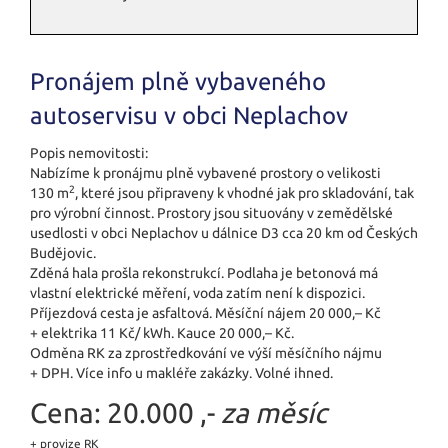
Pronájem plně vybaveného
autoservisu v obci Neplachov
Popis nemovitosti:
Nabízíme k pronájmu plně vybavené prostory o velikosti
2
130 m
, které jsou připraveny k vhodné jak pro skladování, tak
pro výrobní činnost. Prostory jsou situovány v zemědělské
usedlosti v obci Neplachov u dálnice D3 cca 20 km od Českých
Budějovic.
Zděná hala prošla rekonstrukcí. Podlaha je betonová má
vlastní elektrické měření, voda zatím není k dispozici.
Příjezdová cesta je asfaltová. Měsíční nájem 20 000,– Kč
+ elektrika 11 Kč/ kWh. Kauce 20 000,– Kč.
Odměna RK za zprostředkování ve výší měsíčního nájmu
+ DPH. Více info u makléře zakázky. Volné ihned.
Cena:
20.000 ,-
za měsíc
+ provize RK