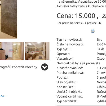
na nájemníka. Vratná kauce 20 0
Aktuální fotky bytu s kuchyňkou 
Cena:
15.000 ,-
z
Bez právního servisu, + provize RK
Typ nemovitosti:
Byt
Číslo nemovitosti:
EK-67
Typ bytu:
3+kk
Operace:
Proná
Vlastnictví:
Osobn
Nemovitost byla již pronajata
ografií, zobrazit všechny
K nastěhování od:
1.1.2
2
Plocha podlahová:
74 m
Podlaží:
5. pod
Stav objektu:
Novos
Konstrukce:
Cihlo
Umístění objektu:
Rušná
.cz
Vydaný certifikát:
B - Ve
Typ certifikátu:
vyhláš