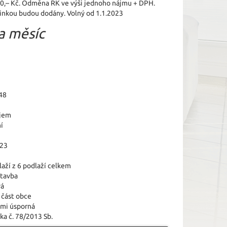
00,– Kč. Odměna RK ve výši jednoho nájmu + DPH.
linkou budou dodány. Volný od 1.1.2023
a měsíc
48
jem
í
023
laží z 6 podlaží celkem
tavba
vá
 část obce
lmi úsporná
ka č. 78/2013 Sb.