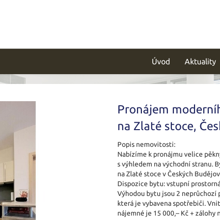
Úvod
Aktuality
Pronájem moderního
na Zlaté stoce, Če
Popis nemovitosti:
Nabízíme k pronájmu velice pěkný
s výhledem na východní stranu. By
na Zlaté stoce v Českých Budějovi
Dispozice bytu: vstupní prostorn
Výhodou bytu jsou 2 neprůchozí p
která je vybavena spotřebiči. Vnit
nájemné je 15 000,– Kč + zálohy n