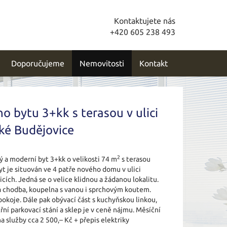
Kontaktujete nás
+420 605 238 493
Doporučujeme
Nemovitosti
Kontakt
 bytu 3+kk s terasou v ulici
ské Budějovice
2
 a moderní byt 3+kk o velikosti 74 m
s terasou
t je situován ve 4 patře nového domu v ulici
cích. Jedná se o velice klidnou a žádanou lokalitu.
á chodba, koupelna s vanou i sprchovým koutem.
okoje. Dále pak obývací část s kuchyňskou linkou,
řní parkovací stání a sklep je v ceně nájmu. Měsíční
a služby cca 2 500,– Kč + přepis elektriky