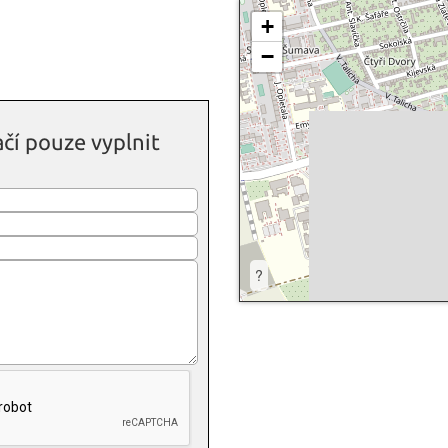
+
−
čí pouze vyplnit
?