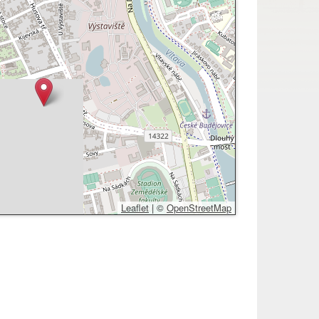
Leaflet
|
©
OpenStreetMap