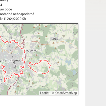
vá
um obce
imořádně nehospodárná
ka č. 264/2020 Sb
Leaflet
|
©
OpenStreetMap