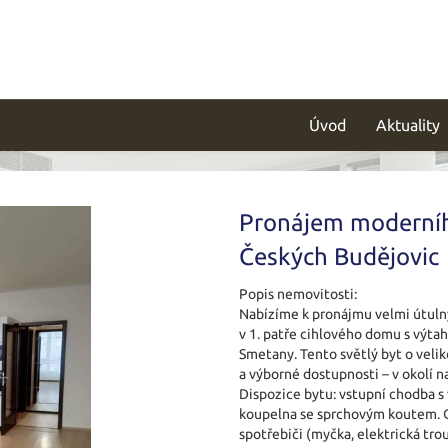
Úvod
Aktuality
Pronájem moderníh
Českých Budějovic
Popis nemovitosti:
Nabízíme k pronájmu velmi útulný 
v 1. patře cihlového domu s výta
Smetany. Tento světlý byt o velik
a výborné dostupnosti – v okolí 
Dispozice bytu: vstupní chodba s
koupelna se sprchovým koutem. 
spotřebiči (myčka, elektrická tro