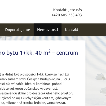
Kontaktujete nás
+420 605 238 493
Doporučujeme
Nemovitosti
Kontakt
2
o bytu 1+kk, 40 m
– centrum
a klidný byt o dispozici 1+kk, který se nachází
hem v samém srdci Českých Budějovic, na ulici B.
2
osti 40 m
nabízí ideální kombinaci pohodlí
najdete veškerou občanskou vybavenost.
 vestavěnou skříní pro dostatek úložného prostoru,
Obývací pokoj s kuchyňským koutem, vybavenými
uba, mikrovlnná trouba, lednice, varná deska).