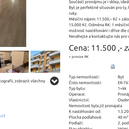
Součástí pronájmu je i sklep, ideá
Byt je perfektně situován pro ty, 
ruky.
Měsíční nájem: 11.500,– Kč + zálo
15.000 Kč. Odměna RK: 1 měsíční 
možnost nastěhování i dříve dle 
Neváhejte a kontaktujte nás pro 
Cena:
11.500 ,-
z
+ provize RK
Typ nemovitosti:
Byt
ografií, zobrazit všechny
Číslo nemovitosti:
EK-76
Typ bytu:
1+kk
Operace:
Proná
Vlastnictví:
Osobn
Nemovitost byla již pronajata
K nastěhování od:
1.5.2
.cz
2
Plocha podlahová:
40 m
Podlaží:
2. pod
Stav objektu:
Velmi