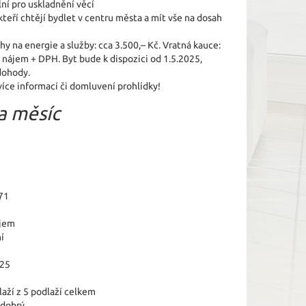
lní pro uskladnění věcí
kteří chtějí bydlet v centru města a mít vše na dosah
hy na energie a služby: cca 3.500,– Kč. Vratná kauce:
nájem + DPH. Byt bude k dispozici od 1.5.2025,
dohody.
více informací či domluvení prohlídky!
a měsíc
71
jem
í
025
laží z 5 podlaží celkem
 dobrý