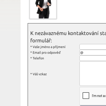
K nezávaznému kontaktování sta
formulář:
*
Vaše jméno a příjmení
*
Email pro odpověď
*
Telefon
*
Váš vzkaz