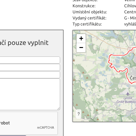
Konstrukce:
Cihlo
Umístění objektu:
Centr
Vydaný certifikát:
G - M
Typ certifikátu:
vyhláš
+
čí pouze vyplnit
−
?