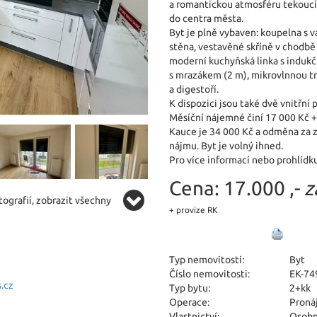
a romantickou atmosféru tekoucíh
do centra města.
Byt je plně vybaven: koupelna s 
stěna, vestavěné skříně v chodbě a
moderní kuchyňská linka s induk
s mrazákem (2 m), mikrovlnnou 
a digestoří.
K dispozici jsou také dvě vnitřní 
Měsíční nájemné činí 17 000 Kč + 
Kauce je 34 000 Kč a odměna za
nájmu. Byt je volný ihned.
Pro více informací nebo prohlídk
Cena:
17.000 ,-
z
ografií, zobrazit všechny
+ provize RK
Typ nemovitosti:
Byt
Číslo nemovitosti:
EK-74
.cz
Typ bytu:
2+kk
Operace:
Proná
Vlastnictví:
Osobn