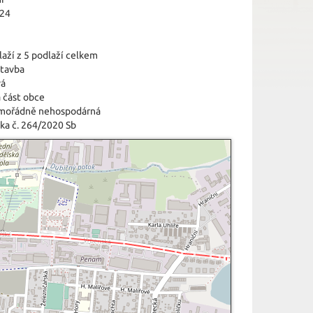
024
laží z 5 podlaží celkem
tavba
vá
 část obce
imořádně nehospodárná
ka č. 264/2020 Sb