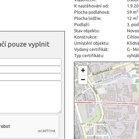
K nastěhování od:
1.9.2
2
Plocha podlahová:
59 m
2
Plocha lodžie:
12 m
Podlaží:
3. pod
Stav objektu:
Novos
Konstrukce:
Cihlo
čí pouze vyplnit
Umístění objektu:
Klidná
Vydaný certifikát:
G - M
Typ certifikátu:
vyhláš
+
−