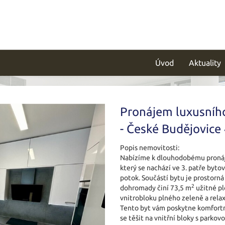
Úvod
Aktuality
Pronájem luxusníh
- České Budějovice
Popis nemovitosti:
Nabízíme k dlouhodobému pronájm
který se nachází ve 3. patře byto
potok. Součástí bytu je prostorná
2
dohromady činí 73,5 m
užitné pl
vnitrobloku plného zeleně a rela
Tento byt vám poskytne komfortn
se těšit na vnitřní bloky s parkov