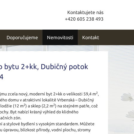
Kontaktujete nás
+420 605 238 493
Doporučujeme
Nemovitosti
Kontakt
o bytu 2+kk, Dubičný potok
 4
2
u zcela nový, moderní byt 2+kk o velikosti 59,4 m
,
vého domu v atraktivní lokalitě Vrbenská – Dubičný
2
2
 lodžie (12 m
) a sklep (2,2 m
) na stejném patře, což
ochy. Byt nabízí krásný výhled do klidného
xačních zón.
í a stylové bydlení s vysokým standardem. Můžete
ou úpravou, blízkost přírody, vodní plochu, stromy