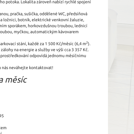
o potoka. Lokalita zároveň nabízí rychlé spojení
vanou, pračka, sušička, oddělené WC, předsíňová
 ložnici, botník, elektrické venkovní žaluzie,
čním sporákem, horkovzdušnou troubou, lednicí
troubou, myčkou, automatickým kávovarem
2
parkovací stání, každé za 1 500 Kč/měsíc (6,4 m
).
zálohy na energie a služby ve výši cca 3 357 Kč.
 zprostředkování odpovídá jednomu měsíčnímu
u nás neváhejte kontaktovat!
a měsíc
95
jem
í