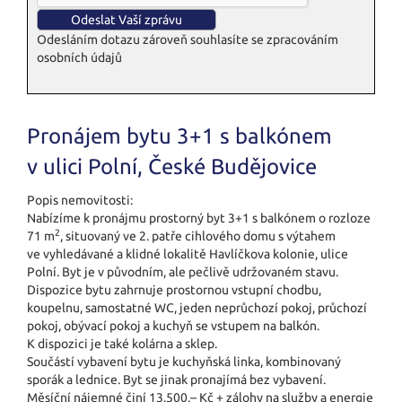
Odesláním dotazu zároveň souhlasíte se zpracováním
osobních údajů
Pronájem bytu 3+1 s balkónem
v ulici Polní, České Budějovice
Popis nemovitosti:
Nabízíme k pronájmu prostorný byt 3+1 s balkónem o rozloze
2
71 m
, situovaný ve 2. patře cihlového domu s výtahem
ve vyhledávané a klidné lokalitě Havlíčkova kolonie, ulice
Polní. Byt je v původním, ale pečlivě udržovaném stavu.
Dispozice bytu zahrnuje prostornou vstupní chodbu,
koupelnu, samostatné WC, jeden neprůchozí pokoj, průchozí
pokoj, obývací pokoj a kuchyň se vstupem na balkón.
K dispozici je také kolárna a sklep.
Součástí vybavení bytu je kuchyňská linka, kombinovaný
sporák a lednice. Byt se jinak pronajímá bez vybavení.
Měsíční nájemné činí 13.500,– Kč + zálohy na služby a energie