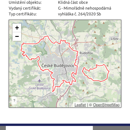
Umístění objektu:
Klidná část obce
Vydaný certifikát:
G - Mimořádně nehospodárná
Typ certifikátu:
vyhláška č. 264/2020 Sb
+
−
?
Leaflet
|
©
OpenStreetMap