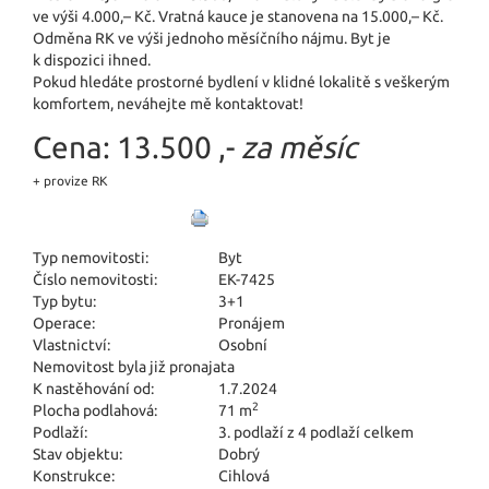
ve výši 4.000,– Kč. Vratná kauce je stanovena na 15.000,– Kč.
Odměna RK ve výši jednoho měsíčního nájmu. Byt je
k dispozici ihned.
Pokud hledáte prostorné bydlení v klidné lokalitě s veškerým
komfortem, neváhejte mě kontaktovat!
Cena:
13.500 ,-
za měsíc
+ provize RK
Typ nemovitosti:
Byt
Číslo nemovitosti:
EK-7425
Typ bytu:
3+1
Operace:
Pronájem
Vlastnictví:
Osobní
Nemovitost byla již pronajata
K nastěhování od:
1.7.2024
2
Plocha podlahová:
71 m
Podlaží:
3. podlaží z 4 podlaží celkem
Stav objektu:
Dobrý
Konstrukce:
Cihlová