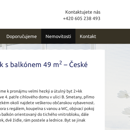
Kontaktujete nás
+420 605 238 493
Doporučujeme
Nemovitosti
Kontakt
2
k s balkónem 49 m
– České
íme k pronájmu velmi hezký a útulný byt 2+kk
 ve 4. patře cihlového domu v ulici B. Smetany, přímo
ízkém okolí najdete veškerou občanskou vybavenost.
mora s regálem, koupelna s vanou a WC, obývací pokoj
 balkón orientovaný do tichého vnitrobloku, dále
ek, dvě židle, rám postele a lednice. Byt se jinak