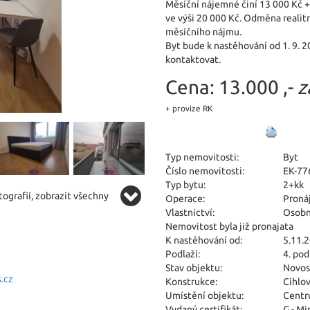
Měsíční nájemné činí 13 000 Kč +
ve výši 20 000 Kč. Odměna realitn
měsíčního nájmu.
Byt bude k nastěhování od 1. 9. 
kontaktovat.
Cena:
13.000 ,-
z
+ provize RK
Typ nemovitosti:
Byt
Číslo nemovitosti:
EK-77
Typ bytu:
2+kk
ografií, zobrazit všechny
Operace:
Proná
Vlastnictví:
Osobn
Nemovitost byla již pronajata
K nastěhování od:
5.11.
Podlaží:
4. pod
Stav objektu:
Novos
.cz
Konstrukce:
Cihlo
Umístění objektu:
Centr
Vydaný certifikát:
G - M