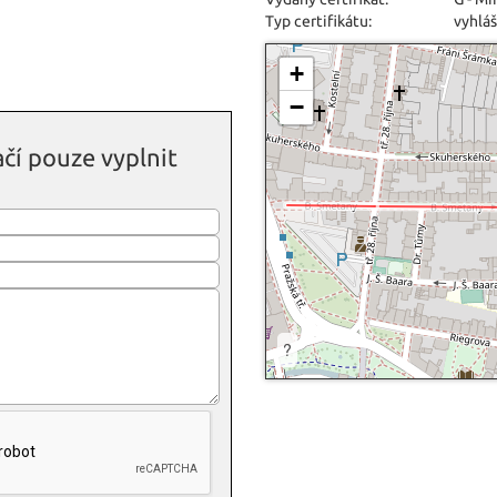
Typ certifikátu:
vyhláš
+
−
čí pouze vyplnit
?