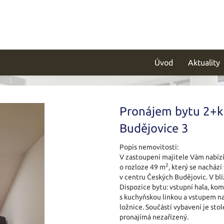
Úvod
Aktuality
Pronájem bytu 2+k
Budějovice 3
Popis nemovitosti:
V zastoupení majitele Vám nabíz
2
o rozloze 49 m
, který se nachází
v centru Českých Budějovic. V bl
Dispozice bytu: vstupní hala, ko
s kuchyňskou linkou a vstupem na
ložnice. Součástí vybavení je stol
pronajímá nezařízený.