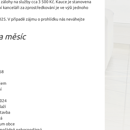
 zálohy na služby cca 3 500 Kč. Kauce je stanovena
í kanceláři za zprostředkování je ve výši jednoho
2025. V případě zájmu o prohlídku nás neváhejte
a měsíc
68
jem
í
2024
laží
tavba
vá
um obce
imořádně nehospodárná