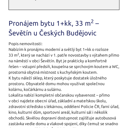
2
Pronájem bytu 1+kk, 33 m
–
Ševětín u Českých Budějovic
Popis nemovitosti:
Nabízím k pronájmu moderní a světlý byt 1+kk o rozloze
2
33 m
, který se nachází v 1. patře novostavby s výtahem přímo
na náměstí v obci Ševětín. Byt je prakticky a komfortně
řešen – vstupní předsíň, koupelna se sprchovým koutem a WC,
prostorná obytná místnost s kuchyňským koutem.
K bytu náleží sklep, který poskytuje dostatek úložného
prostoru. Obyvatelé domu mohou využívat společnou
kolárnu, kočárkárnu a sušárnu.
Lokalita nabízí kompletní občanskou vybavenost – přímo
v obci najdete obecní úřad, základní a mateřskou školu,
zdravotní středisko s lékárnou, oddělení Policie ČR, farní úřad,
kino, kulturní dům, sportovní areál, kulturní sál i několik
obchodů. Skvělou dopravní dostupnost zajišťuje autobusová
zastávka vedle domu a vlakové spojení, díky čemuž se snadno