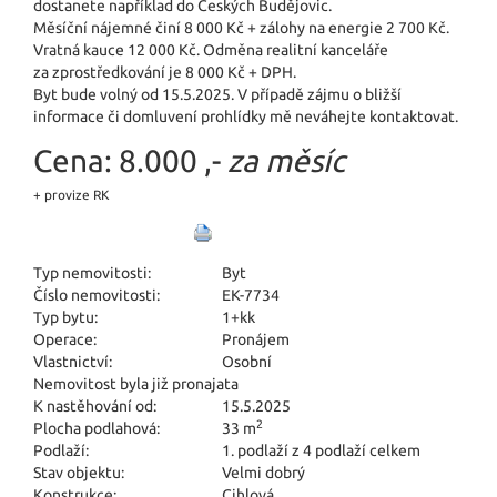
dostanete například do Českých Budějovic.
Měsíční nájemné činí 8 000 Kč + zálohy na energie 2 700 Kč.
Vratná kauce 12 000 Kč. Odměna realitní kanceláře
za zprostředkování je 8 000 Kč + DPH.
Byt bude volný od 15.5.2025. V pří­padě zájmu o bližší
informace či domluvení prohlídky mě neváhejte kontaktovat.
Cena:
8.000 ,-
za měsíc
+ provize RK
Typ nemovitosti:
Byt
Číslo nemovitosti:
EK-7734
Typ bytu:
1+kk
Operace:
Pronájem
Vlastnictví:
Osobní
Nemovitost byla již pronajata
K nastěhování od:
15.5.2025
2
Plocha podlahová:
33 m
Podlaží:
1. podlaží z 4 podlaží celkem
Stav objektu:
Velmi dobrý
Konstrukce:
Cihlová