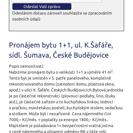
Odesláním dotazu zároveň souhlasíte se zpracováním
osobních údajů
Pronájem bytu 1+1, ul. K.Šafáře,
sídl. Šumava, České Budějovice
Popis nemovitosti:
2
Nabízíme pronájem bytu o velikosti 1+1 a výměře 41 m
.
Tento byt je umístěn v 5. patře panelového, kompletně
rekonstruovaného domu (zateplení domu, plastová okna,
apod.) v ulici K. Šafáře, Českých Budějovicích.Bytová jednotka
je po částečné rekonstrukci (plovoucí podlahy, lino, štuky
atd.), je částečně zařízen a to kuchyňskou linkou, lednicí
a pračkou, manželskou postelí, kuchyňským stolem, sedačkou
a stolkem. Může být i nezařízené. Cena nájemného činí
7000,– Kč/měs. + poplatky za energie 1800,– Kč/měs..
Majitelem je požadována 1× bezpečnostní vratná jistina
v ceně nájemného a uhrazení odměny RK v téže výši.