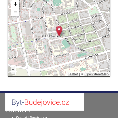
+
−
?
Leaflet
|
©
OpenStreetMap
Partneři:
Kontakt Servis s.r.o.