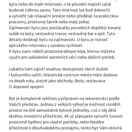
bytu nebo do malé místnosti, v té původní majitel začal
budovat zděnou saunu. Tato místnost lze buď dokončit
a vytvořit tak relaxační prostor nebo předělat na praktickou
pracovnu, prostorný šatník nebo malý pokoj.
Zajímavostí bytu jsou pozůstatky původních doplňků: kovaný
sušák na boty, vestavěný trezor, vestavěný bar a spíž. Tyto
detaily dodávají bytu na zajímavosti. U bytu je rozvod
optického internetu s vysokou rychlostí.
K bytu navíc náleží prostorná sklepní kóje, kterou můžete
využít pro uskladnění sezonních věcí nebo dalších potřeb.
Lokalita Vám zajistí snadnou dostupnost všech služeb
i kulturního vyžití. Historické centrum města máte doslova
na dosah ruky, stejně jako obchody, školy, restaurace
či dopravní spojení.
Byt je kompletně vyklizen a připraven na rekonstrukci podle
Vašich představ. Jednou z velkých výhod je možnost rozdělit
prostor na dvě samostatné bytové jednotky, což z něj dělá
skvělou investiční příležitost. Ať už plánujete vytvořit luxusní
prostorné bydlení pro vlastní potřeby, nebo hledáte
příležitost k dlouhodobému pronájmu, tento byt Vám otevírá