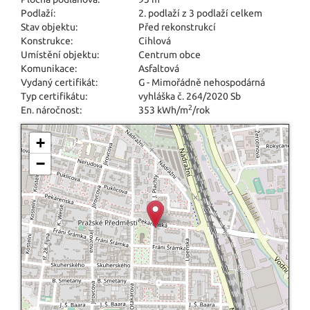
Podlaží:
2. podlaží z 3 podlaží celkem
Stav objektu:
Před rekonstrukcí
Konstrukce:
Cihlová
Umístění objektu:
Centrum obce
Komunikace:
Asfaltová
Vydaný certifikát:
G - Mimořádně nehospodárná
Typ certifikátu:
vyhláška č. 264/2020 Sb
2
En. náročnost:
353 kWh/m
/rok
+
−