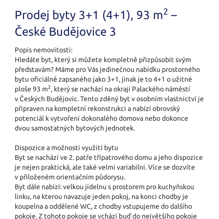
2
Prodej byty 3+1 (4+1), 93 m
–
České Budějovice 3
Popis nemovitosti:
Hledáte byt, který si můžete kompletně přizpůsobit svým
představám? Máme pro Vás jedinečnou nabídku prostorného
bytu oficiálně zapsaného jako 3+1, jinak je to 4+1 o užitné
2
ploše 93 m
, který se nachází na okraji Palackého náměstí
v Českých Budějovic. Tento zděný byt v osobním vlastnictví je
připraven na kompletní rekonstrukci a nabízí obrovský
potenciál k vytvoření dokonalého domova nebo dokonce
dvou samostatných bytových jednotek.
Dispozice a možnosti využití bytu
Byt se nachází ve 2. patře třípatrového domu a jeho dispozice
je nejen praktická, ale také velmi variabilní. Více se dozvíte
v přiloženém orientačním půdorysu.
Byt dále nabízí: velkou jídelnu s prostorem pro kuchyňskou
linku, na kterou navazuje jeden pokoj, na konci chodby je
koupelna a oddělené WC, z chodby vstupujeme do dalšího
pokoje. Z tohoto pokoje se vchází buď do největšího pokoje