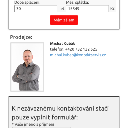
Doba splácení:
Měs. splátka:
let
Kč
Mám zájem
Prodejce:
Michal Kubát
telefon: +420 732 122 525
michal.kubat@kontaktservis.cz
K nezávaznému kontaktování stačí
pouze vyplnit formulář:
*
Vaše jméno a příjmení