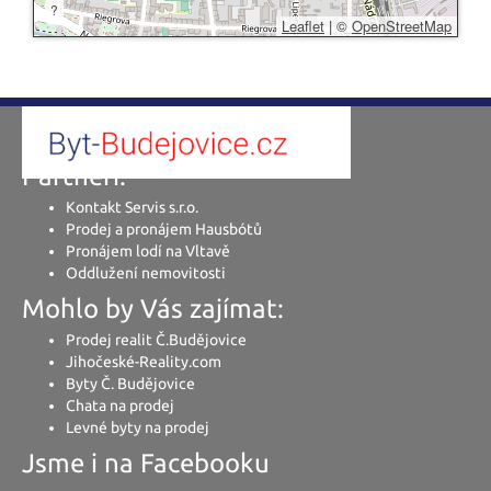
?
Leaflet
|
©
OpenStreetMap
Partneři:
Kontakt Servis s.r.o.
Prodej a pronájem Hausbótů
Pronájem lodí na Vltavě
Oddlužení nemovitosti
Mohlo by Vás zajímat:
Prodej realit Č.Budějovice
Jihočeské-Reality.com
Byty Č. Budějovice
Chata na prodej
Levné byty na prodej
Jsme i na Facebooku