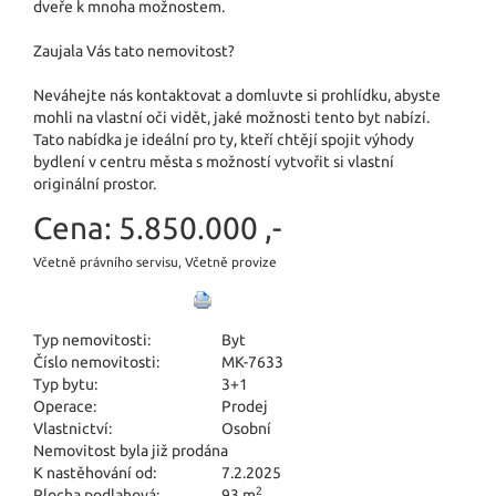
dveře k mnoha možnostem.
Zaujala Vás tato nemovitost?
Neváhejte nás kontaktovat a domluvte si prohlídku, abyste
mohli na vlastní oči vidět, jaké možnosti tento byt nabízí.
Tato nabídka je ideální pro ty, kteří chtějí spojit výhody
bydlení v centru města s možností vytvořit si vlastní
originální prostor.
Cena:
5.850.000 ,-
Včetně právního servisu, Včetně provize
Typ nemovitosti:
Byt
Číslo nemovitosti:
MK-7633
Typ bytu:
3+1
Operace:
Prodej
Vlastnictví:
Osobní
Nemovitost byla již prodána
K nastěhování od:
7.2.2025
2
Plocha podlahová:
93 m