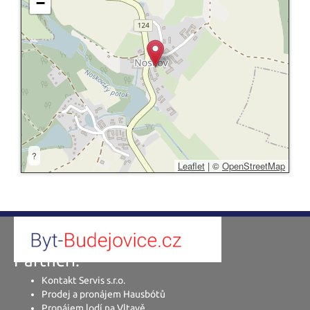
−
?
Leaflet
|
©
OpenStreetMap
Partneři:
Kontakt Servis s.r.o.
Prodej a pronájem Hausbótů
Pronájem lodí na Vltavě