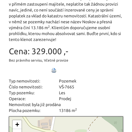
v přímém zastoupení majitele, neplatíte tak žádnou provizi
navíc, jediné, co není součástí inzerované ceny je správní
poplatek za vklad do katastru nemovitostí. Katastrální území,
v němž se pozemky nachází nese název Noskov a přesná
2
výměra činí 13.186 m
. Klientům doporučujeme osobní
prohlídku, kterou mohou absolvovat sami. Buďte první, kdo si
tento klenot zarezervuje!
Cena:
329.000 ,-
Bez právního servisu, Včetně provize
Typ nemovitosti:
Pozemek
Číslo nemovitosti:
VŠ-7665
Typ pozemku:
Les
Operace:
Prodej
Nemovitost byla již prodána
2
Plocha pozemku:
13186 m
+