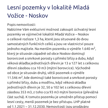
Lesní pozemky v lokalitě Mladá
Vožice - Noskov
Popis nemovitosti:
Nabízíme Vám exkluzivní možnost zakoupit úchvatný lesní
pozemky ve výjimečné lokalitě Mladá Vožice – Noskov
o celkové rozloze 1,3 ha, které jsou situované do dvou
samostatných funkčních celků a jsou ve vlastnictví pouze
2
jednoho majitele. Na menším pozemku o výměře 1.640 m
,
který je situován západně od obce Noskov dominují
borovicové a smrkové porosty s příměsí břízy a dubu, když
věková skladba jednotlivých dřevin je 13 a 127 let s celkovou
dřevní zásobou cca 10 m3 (mýtní borovcice). Východně
od obce je situován druhý, větší pozemek o výměře
2
11.546 m
, kde dominují také borovicové a smrkové porosty
s příměsí břízy, dubu a modřínu, když věková skladba
jednotlivých dřevin je 32, 50 a 102 let s celkovou dřevní
zásobou 353 m3, z toho cca 93 m3 mýtní borovice (převážná
část suchá). K tomuto pozemku je umožněn přístup pomocí
lesní cesty, menší pozemek je bez přístupu. LHP platné
od 1.1.2021 – 31.12.2030. Ne­movitosti jsou prodávány