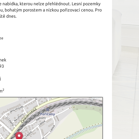
o je nabídka, kterou nelze přehlédnout. Lesní pozemky
ou, bohatým porostem a nízkou pořizovací cenou. Pro
ště dnes.
ze
mek
93
j
2
 m