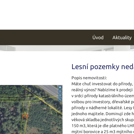
Úvod
Aktuality
Lesní pozemky ned
Popis nemovitosti:
Máte chuť investovat do přírody, 
reálný výnos? Nabízíme k prodeji
v srdci přírody katastrálního úze
volbou pro investory, dřevařské p
přírody v nádherné lokalitě. Lesy 
jednoho majitele. Dominují zde h
věková skladba jednotlivých skupi
150 m3, která je dle platného LH
mýtní borovice a 25 m3 mýtního d