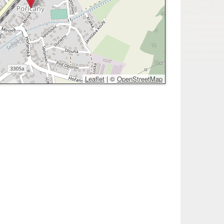
Leaflet
|
©
OpenStreetMap