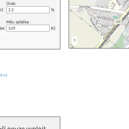
Úrok:
Kč
%
Měs. splátka:
let
Kč
?
s.cz
čí pouze vyplnit