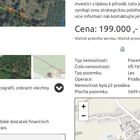
investici s láskou k přírodě, tot
vynikají svou strategickou poloh
více informací nás kontaktujte je
Cena:
199.000 ,-
Včetně právního servisu, Včetně provi
Typ nemovitosti:
Poze
Číslo nemovitosti:
VŠ-76
Typ pozemku:
Les
Operace:
Prode
Nemovitost byla již prodána
ografií, zobrazit všechny
Plocha pozemku:
5609
+
−
 době dostatek finančních
ání.