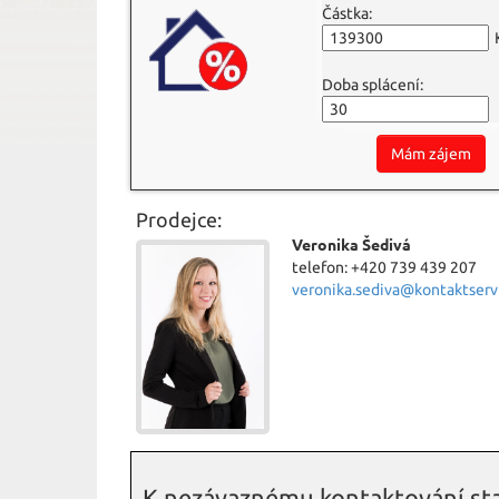
Částka:
Doba splácení:
Mám zájem
Prodejce:
Veronika Šedivá
telefon: +420 739 439 207
veronika.sediva@kontaktservi
K nezávaznému kontaktování sta