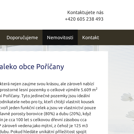
Kontaktujete nás
+420 605 238 493
Doporučujeme
Nemovitosti
Kontakt
aleko obce Poříčany
která nejen zaujme svou krásou, ale zároveň nabízí
2
 prostorné lesní pozemky o celkové výměře 5.609 m
mí Poříčany. Tyto jedinečné pozemky jsou ideální
odnikatele nebo pro ty, kteří chtějí vlastnit kousek
tvoří jeden funkční celek a jsou ve vlastnictví pouze
lavně porosty borovice (80%) a dubu (20%), když
n je cca 100 let s celkovou dřevní zásobou cca
P zároveň vedena jako mýtní, z čehož je 125 m3
ubu. Pokud hledáte unikátní příležitost spojit