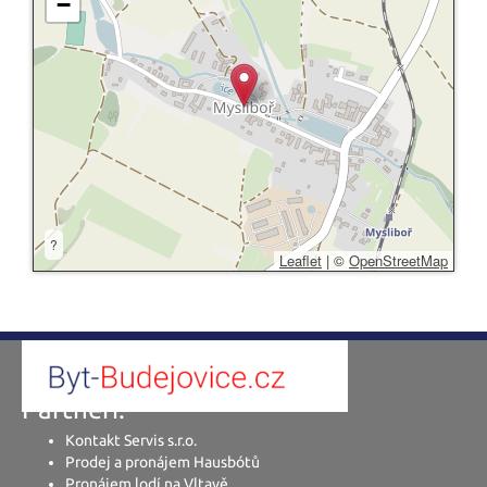
−
?
Leaflet
|
©
OpenStreetMap
Partneři:
Kontakt Servis s.r.o.
Prodej a pronájem Hausbótů
Pronájem lodí na Vltavě