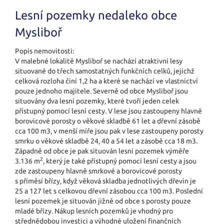
Lesní pozemky nedaleko obce
Mysliboř
Popis nemovitosti:
V malebné lokalitě Mysliboř se nachází atraktivní lesy
situované do třech samostatných funkčních celků, jejichž
celková rozloha činí 1,2 ha a které se nachází ve vlastnictví
pouze jednoho majitele. Severně od obce Mysliboř jsou
situovány dva lesní pozemky, které tvoří jeden celek
přístupný pomocí lesní cesty. V lese jsou zastoupeny hlavně
borovicové porosty o věkové skladbě 61 let a dřevní zásobě
cca 100 m3, v menší míře jsou pak v lese zastoupeny porosty
smrku o věkové skladbě 24, 40 a 54 let a zásobě cca 18 m3.
Západně od obce je pak situován lesní pozemek výměře
2
3.136 m
, který je také přístupný pomocí lesní cesty a jsou
zde zastoupeny hlavně smrkové a borovicové porosty
s příměsí břízy, když věková skladba jednotlivých dřevin je
25 a 127 let s celkovou dřevní zásobou cca 100 m3. Poslední
lesní pozemek je situován jižně od obce s porosty pouze
mladé břízy. Nákup lesních pozemků je vhodný pro
střednědobou investici a výhodné uložení finančních