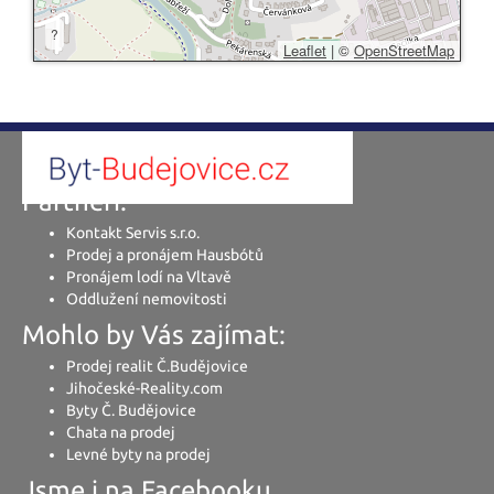
?
Leaflet
|
©
OpenStreetMap
Partneři:
Kontakt Servis s.r.o.
Prodej a pronájem Hausbótů
Pronájem lodí na Vltavě
Oddlužení nemovitosti
Mohlo by Vás zajímat:
Prodej realit Č.Budějovice
Jihočeské-Reality.com
Byty Č. Budějovice
Chata na prodej
Levné byty na prodej
Jsme i na Facebooku