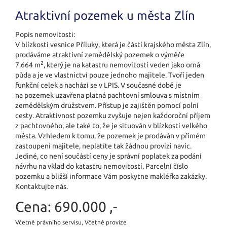
Atraktivní pozemek u města Zlín
Popis nemovitosti:
V blízkosti vesnice Příluky, která je částí krajského města Zlín,
prodáváme atraktivní zemědělský pozemek o výměře
2
7.664 m
, který je na katastru nemovitostí veden jako orná
půda a je ve vlastnictví pouze jednoho majitele. Tvoří jeden
funkční celek a nachází se v LPIS. V současné době je
na pozemek uzavřena platná pachtovní smlouva s místním
zemědělským družstvem. Přístup je zajištěn pomocí polní
cesty. Atraktivnost pozemku zvyšuje nejen každoroční příjem
z pachtovného, ale také to, že je situován v blízkosti velkého
města. Vzhledem k tomu, že pozemek je prodáván v přímém
zastoupení majitele, neplatíte tak žádnou provizi navíc.
Jediné, co není součástí ceny je správní poplatek za podání
návrhu na vklad do katastru nemovitostí. Parcelní číslo
pozemku a bližší informace Vám poskytne makléřka zakázky.
Kontaktujte nás.
Cena:
690.000 ,-
Včetně právního servisu, Včetně provize